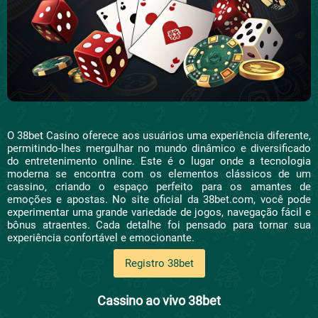
O 38bet Casino oferece aos usuários uma experiência diferente,
permitindo-lhes mergulhar no mundo dinâmico e diversificado
do entretenimento online. Este é o lugar onde a tecnologia
moderna se encontra com os elementos clássicos de um
cassino, criando o espaço perfeito para os amantes de
emoções e apostas. No site oficial da 38bet.com, você pode
experimentar uma grande variedade de jogos, navegação fácil e
bônus atraentes. Cada detalhe foi pensado para tornar sua
experiência confortável e emocionante.
Registro 38bet
Cassino ao vivo 38bet