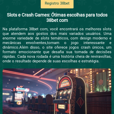
Registro 38bet
Slots e Crash Games: Ótimas escolhas para todos
38bet com
Na plataforma 38bet com, você encontrará os melhores slots
que atendem aos gostos dos mais variados usuários. Uma
enorme variedade de slots temáticos, com design moderno e
mecânicas envolventes,tornam o jogo interessante e
dinâmico.Além disso, o site oferece jogos crash únicos, um
formato emocionante que desafia sua tomada de decisões
rápidas. Cada nova rodada é uma história cheia de reviravoltas,
onde o resultado depende de suas escolhas e estratégia.