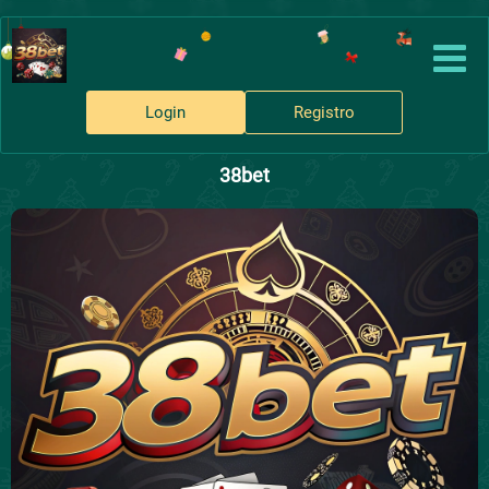
Login
Registro
38bet